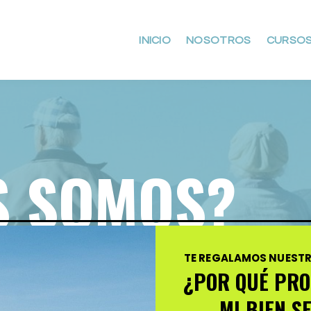
INICIO
NOSOTROS
CURSO
S SOMOS?
TE REGALAMOS NUESTR
¿POR QUÉ PR
MI BIEN S