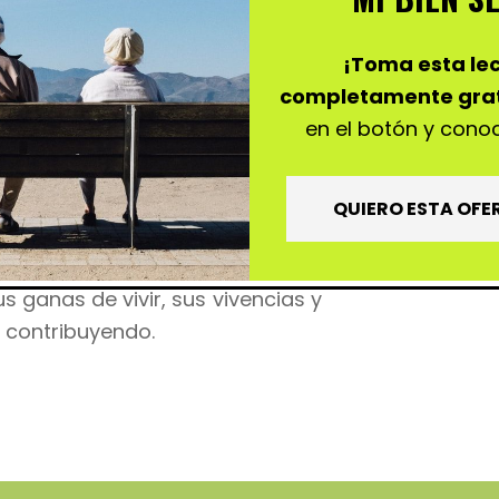
¡Toma esta le
completamente grat
TAFORMA
|
en el botón y cono
QUIERO ESTA OFE
rece un espacio para continuar
dultos mayores. De aquellos que
 ganas de vivir, sus vivencias y
r contribuyendo.