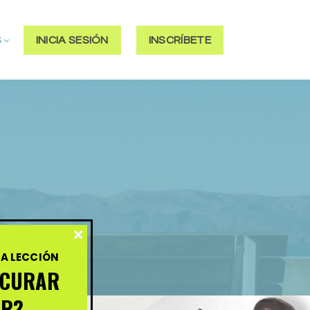
S
INICIA SESIÓN
INSCRÍBETE
A LECCIÓN
OCURAR
ER?