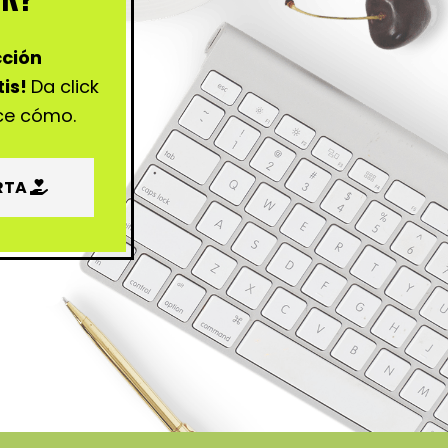
cción
is!
Da click
ce cómo.
RTA